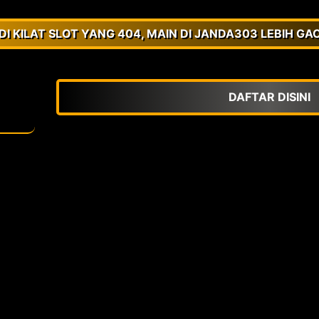
DI KILAT SLOT YANG 404, MAIN DI JANDA303 LEBIH 
DAFTAR DISINI