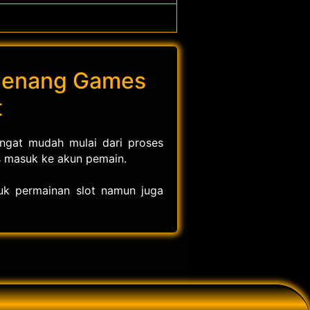
 Menang Games
t
ngat mudah mulai dari proses
s masuk ke akun pemain.
tuk permainan slot namun juga